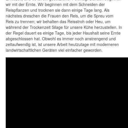
wir mit der Ernte. Wir beginnen mit dem Schneiden der
Reispflanzen und trocknen sie dann einige Tage lang. Als
nächstes dreschen die Frauen den Reis, um die Spreu vom
Reis zu trennen; wir behalten das Reisstroh oder Heu, um
während der Trockenzeit Silage für unsere Kühe herzustellen. In
der Regel dauert es einige Tage, bis jeder Haushalt seine Ernte
abgeschlossen hat. Obwohl es immer noch anstrengend und
zeitaufwendig ist, ist unsere Arbeit heutzutage mit moderneren
landwirtschaftlichen Geräten viel einfacher geworden.