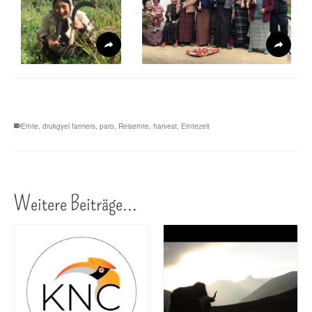
Ernte
,
drukgyel farmers
,
paro
,
Reisernte
,
harvest
,
Erntezeit
Weitere Beiträge...