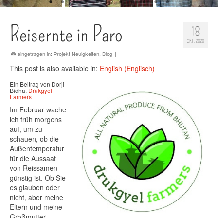
Reisernte in Paro
18
OKT. 2020
eingetragen in:
Projekt Neuigkeiten
,
Blog
|
This post is also available in:
English
(
Englisch
)
Ein Beitrag von Dorji
Bidha,
Drukgyel
Farmers
Im Februar wache
ich früh morgens
auf, um zu
schauen, ob die
Außentemperatur
für die Aussaat
von Reissamen
günstig ist. Ob Sie
es glauben oder
nicht, aber meine
Eltern und meine
Großmutter