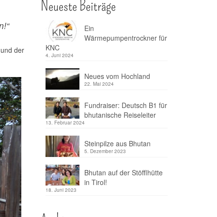
Neueste Beiträge
n!“
Ein
Wärmepumpentrockner für
KNC
 und der
4. Juni 2024
Neues vom Hochland
22. Mai 2024
Fundraiser: Deutsch B1 für
bhutanische Reiseleiter
13. Februar 2024
Steinpilze aus Bhutan
5. Dezember 2023
Bhutan auf der Stöfflhütte
in Tirol!
18. Juni 2023