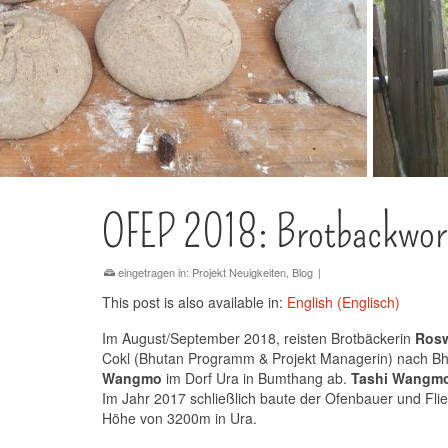
OFEP 2018: Brotbackwor
eingetragen in:
Projekt Neuigkeiten
,
Blog
|
This post is also available in:
English
(
Englisch
)
Im August/September 2018, reisten Brotbäckerin
Rosw
Cokl (Bhutan Programm & Projekt Managerin) nach Bhu
Wangmo
im Dorf Ura in Bumthang ab.
Tashi Wangm
Im Jahr 2017 schließlich baute der Ofenbauer und Fli
Höhe von 3200m in Ura.