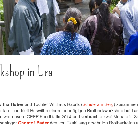
kshop in Ura
itha Huber
und Tochter Witti aus Rauris (
Schule am Berg
) zusammen m
tan. Dort hielt Roswitha einen mehrtägigen Brotbackworkshop bei
Ta
o
, war unsere OFEP Kandidatin 2014 und verbrachte zwei Monate in Sa
esenleger
Christof Bader
den von Tashi lang ersehnten Brotbackofen a