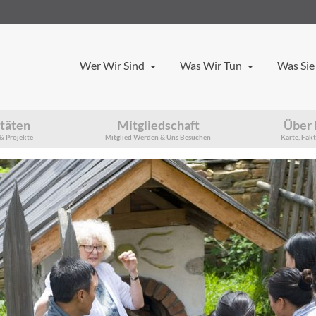
Wer Wir Sind
Was Wir Tun
Was Sie
itäten
Mitgliedschaft
Über 
& Projekte
Mitglied Werden & Uns Besuchen
Karte, Fak