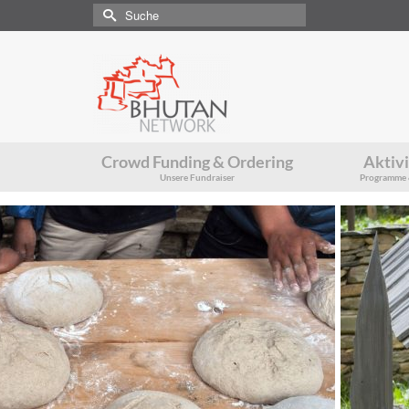
Suche
nach:
Crowd Funding & Ordering
Aktiv
Unsere Fundraiser
Programme 