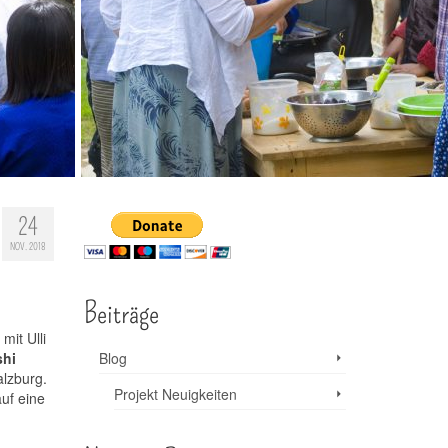
24
NOV. 2018
Beiträge
it Ulli
shi
Blog
lzburg.
Projekt Neuigkeiten
uf eine