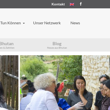
Kontakt
 Tun Können
Unser Netzwerk
News
Bhutan
Blog
ten & Zahhlen
Neues aus Bhutan