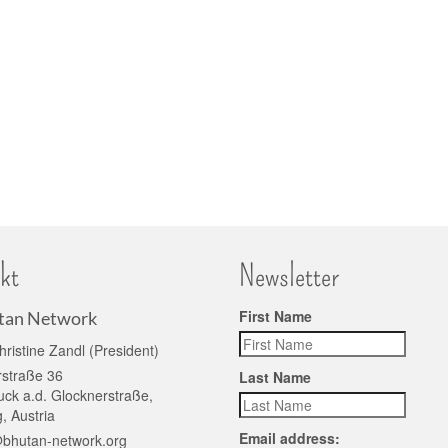
kt
Newsletter
First Name
tan Network
hristine Zandl (President)
rstraße 36
Last Name
ck a.d. Glocknerstraße,
, Austria
Email address:
@bhutan-network.org