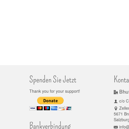
Spenden Sie Jetzt
Konta
Thank you for your support!
Bhu
c/o C
Zelle
5671 Bru
Salzburg
Bankverbindung
info